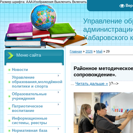
Размер шрифта:
A
A
A
Изображения
Выключить
Включить
Цвет сайта
Ц
Ц
Ц
Х
Вер
Управление об
администрации
Хабаровского 
Главная
»
2026
»
Май
»
29
Меню сайта
Районное методическое
Новости
сопровождение».
Управление
образования,молодёжной
...
Читать дальше »
)?-->
политики и спорта
Образовательные
учреждения
Патриотическое
воспитание
Информационные
системы, реестры
Нормативная база