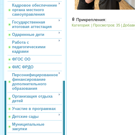
Кадровое обеспечение
органа местного
самоуправления
Прикрепления:
Государственная
Категория:
|
Просмотров:
35
|
Добави
итоговая аттестация
Одаренные дети
Работа с
педагогическими
кадрами
ФГОС ОО
ФИС ФРДО
Персонифицированное
финансирование
дополнительного
образования
Организация отдыха
детей
Участие в программах
Детские сады
Муниципальные
закупки