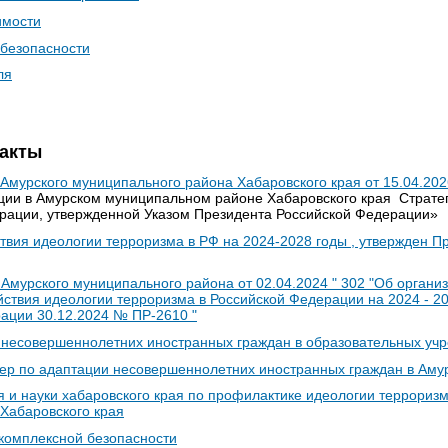
имости
безопасности
ля
акты
Амурского муниципального района Хабаровского края от 15.04.20
ции в Амурском муниципальном районе Хабаровского края Страте
ерации, утвержденной Указом Президента Российской Федерации»
вия идеологии терроризма в РФ на 2024-2028 годы , утвержден 
мурского муниципального района от 02.04.2024 " 302 "Об органи
ствия идеологии терроризма в Российской Федерации на 2024 - 20
ации 30.12.2024 № ПР-2610 "
 несовершеннолетних иностранных граждан в образовательных учр
ер по адаптации несовершеннолетних иностранных граждан в Аму
 и науки хабаровского края по профилактике идеологии терроризм
Хабаровского края
 комплексной безопасности