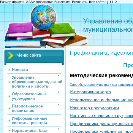
Размер шрифта:
A
A
A
Изображения
Выключить
Включить
Цвет сайта
Ц
Ц
Ц
Х
Управление об
муниципальног
Профилактика идеолог
Меню сайта
Про
Новости
Методические рекомен
Управление
образования,молодёжной
Способы мошенничества и как защититьс
политики и спорта
Интерактивная карта
Образовательные
учреждения
Использование информационно
Патриотическое
Навигатор профилактики
воспитание
Негативные явления кл.рук, сов
Информационные
системы, реестры
Профилактика дистанционных 
Нормативная база
Профилактика конфликтов, про