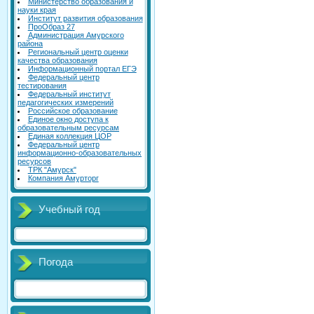
Министерство образования и
науки края
Институт развития образования
ПроОбраз 27
Администрация Амурского
района
Региональный центр оценки
качества образования
Информационный портал ЕГЭ
Федеральный центр
тестирования
Федеральный институт
педагогических измерений
Российское образование
Единое окно доступа к
образовательным ресурсам
Единая коллекция ЦОР
Федеральный центр
информационно-образовательных
ресурсов
ТРК "Амурск"
Компания Амурторг
Учебный год
Погода