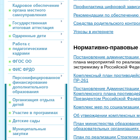
Кадровое обеспечение
Профилактика цифровой завис
органа местного
Рекомендации по обеспечению 
самоуправления
Государственная
Средства родительского контро
итоговая аттестация
Угрозы в интернете
Одаренные дети
Работа с
Нормативно-правовые 
педагогическими
кадрами
Постановление администрации 
ФГОС ОО
плана мероприятий по реализа
экстремизму в Российской Фед
ФИС ФРДО
Комплексный план противодейст
Персонифицированное
ПР-261
финансирование
дополнительного
Постановление Администрации А
образования
Комплексного плана противодей
Президентом Российской Федер
Организация отдыха
детей
Комплекс мер по социализации
Участие в программах
Об утверждении комплексных м
Детские сады
План министерства образования
образовательных организациях 
Муниципальные
закупки
План по реализации Стратегии