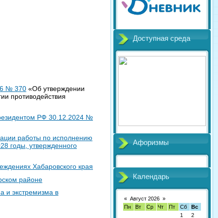
Доступная среда
26 № 370
«Об утверждении
гии противодействия
Президентом РФ 30.12.2024 №
зации работы по исполнению
Афоризмы
28 годы, утвержденного
еждениях Хабаровского края
Календарь
рском районе
а и экстремизма в
«
Август 2026
»
Пн
Вт
Ср
Чт
Пт
Сб
Вс
1
2