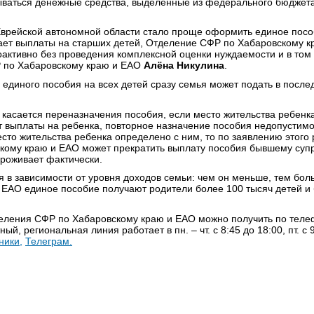
тываться денежные средства, выделенные из федерального бюджет
Еврейской автономной области стало проще оформить единое пос
ает выплаты на старших детей, Отделение СФР по Хабаровскому к
оактивно без проведения комплексной оценки нуждаемости и в то
по Хабаровскому краю и ЕАО
Алёна Никулина
.
диного пособия на всех детей сразу семья может подать в после
 касается переназначения пособия, если место жительства ребенка
т выплаты на ребенка, повторное назначение пособия недопустимо.
место жительства ребенка определено с ним, то по заявлению этог
ому краю и ЕАО может прекратить выплату пособия бывшему супру
проживает фактически.
 в зависимости от уровня доходов семьи: чем он меньше, тем бо
 ЕАО единое пособие получают родители более 100 тысяч детей и
еления СФР по Хабаровскому краю и ЕАО можно получить по телеф
ый, региональная линия работает в пн. – чт. с 8:45 до 18:00, пт. с 9
ники,
Телеграм.