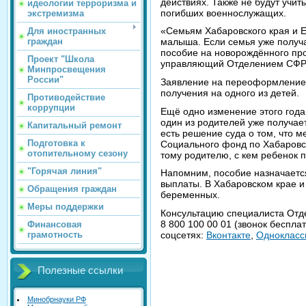
действиях. Также не будут учи
идеологии терроризма и
погибших военнослужащих.
экстремизма
«Семьям Хабаровского края и 
Для иностранных
граждан
малыша. Если семья уже получ
пособие на новорождённого пр
Проект "Школа
управляющий Отделением СФР 
Минпросвещения
России"
Заявление на переоформление е
получения на одного из детей.
Противодействие
коррупции
Ещё одно изменение этого года
один из родителей уже получае
Капитальный ремонт
есть решение суда о том, что 
Подготовка к
Социального фонд по Хабаровск
отопительному сезону
тому родителю, с кем ребенок 
"Горячая линия"
Напомним, пособие назначается
выплаты. В Хабаровском крае и
Обращения граждан
беременных.
Меры поддержки
Консультацию специалиста Отд
8 800 100 00 01 (звонок бесплатн
Финансовая
соцсетях:
Вконтакте
,
Однокласс
грамотность
Полезные ссылки
Минобрнауки РФ