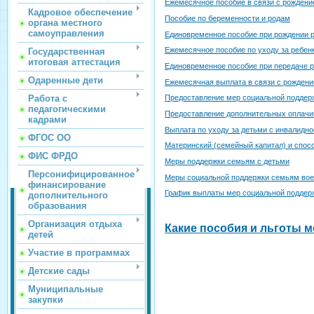
Ежемесячное пособие в связи с рождени
Кадровое обеспечение
Пособие по беременности и родам
органа местного
самоуправления
Единовременное пособие при рождении 
Ежемесячное пособие по уходу за ребенк
Государственная
итоговая аттестация
Единовременное пособие при передаче р
Одаренные дети
Ежемесячная выплата в связи с рождени
Работа с
Предоставление мер социальной поддер
педагогическими
Предоставление дополнительных оплачи
кадрами
Выплата по уходу за детьми с инвалидно
ФГОС ОО
Материнский (семейный капитал) и спос
ФИС ФРДО
Меры поддержки семьям с детьми
Персонифицированное
Меры социальной поддержки семьям во
финансирование
График выплаты мер социальной поддерж
дополнительного
образования
Организация отдыха
Какие пособия и льготы м
детей
Участие в программах
Детские сады
Муниципальные
закупки