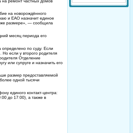
а на ремонт частных домов
обие на новорождённого
раю и ЕАО назначит единое
м же размере», — сообщила
дний месяц периода его
 определено по суду. Если
 Но если у второго родителя
о родителя Отделение
гу или супруге и назначить его
льше размер предоставляемой
 более одной тысячи
ону единого контакт-центра:
:00 до 17:00), а также в