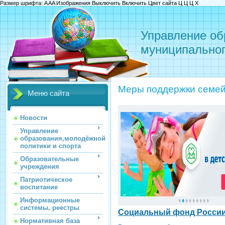
Размер шрифта:
A
A
A
Изображения
Выключить
Включить
Цвет сайта
Ц
Ц
Ц
Х
Управление об
муниципальног
Меры поддержки семей
Меню сайта
Новости
Управление
образования,молодёжной
политики и спорта
Образовательные
учреждения
Патриотическое
воспитание
Информационные
системы, реестры
Социальный фонд Росси
Нормативная база