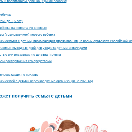
ем и воспитанием ребенка (Единое пособие)
ребенка
ом (до 1,5 лет)
ебенка на воспитание в семью
ем (усыновлением) первого ребенка
жки семьям с детьми, проживающим (проживавшим) в новых субъектах Российской Ф
ваемых выходных дней для ухода за детьми-инвалидами
стью или инвалидами с детства I группы
обы распоряжения его средствами
еннослужащих по призыву
ки семей с детьми через кредитные организации на 2025 год
ожет получить семья с детьми