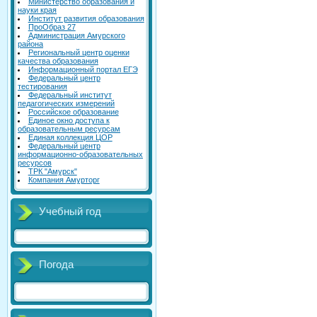
Министерство образования и
науки края
Институт развития образования
ПроОбраз 27
Администрация Амурского
района
Региональный центр оценки
качества образования
Информационный портал ЕГЭ
Федеральный центр
тестирования
Федеральный институт
педагогических измерений
Российское образование
Единое окно доступа к
образовательным ресурсам
Единая коллекция ЦОР
Федеральный центр
информационно-образовательных
ресурсов
ТРК "Амурск"
Компания Амурторг
Учебный год
Погода