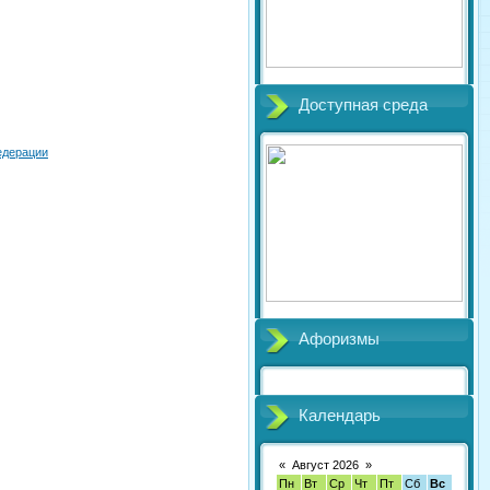
Доступная среда
едерации
Афоризмы
Календарь
«
Август 2026
»
Пн
Вт
Ср
Чт
Пт
Сб
Вс