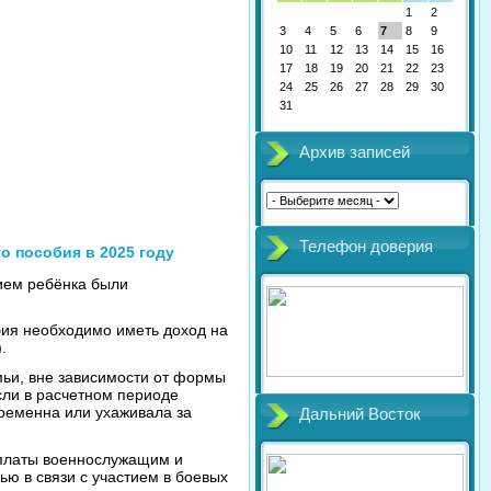
1
2
3
4
5
6
7
8
9
10
11
12
13
14
15
16
17
18
19
20
21
22
23
24
25
26
27
28
29
30
31
Архив записей
Телефон доверия
 пособия в 2025 году
нием ребёнка были
бия необходимо иметь доход на
.
мьи, вне зависимости от формы
сли в расчетном периоде
ременна или ухаживала за
Дальний Восток
ыплаты военнослужащим и
ю в связи с участием в боевых